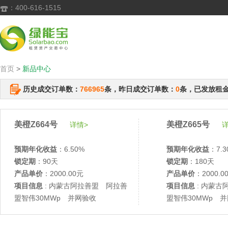
：400-616-1515

首页
>
新品中心
历史成交订单数：
766965
条，昨日成交订单数：
0
条，已发放租
美橙Z664号
美橙Z665号
详情>
详
预期年化收益
：6.50%
预期年化收益
：7.3
锁定期
：90天
锁定期
：180天
产品单价
：2000.00元
产品单价
：2000.0
项目信息
: 内蒙古阿拉善盟 阿拉善
项目信息
: 内蒙古
盟智伟30MWp 并网验收
盟智伟30MWp 