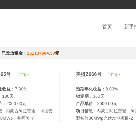
首页
新手
，已发放租金：
261137604.39
元
65号
美橙Z666号
详情>
详情>
化收益
：7.30%
预期年化收益
：8.00%
：180天
锁定期
：360天
价
：2000.00元
产品单价
：2000.00元
息
: 内蒙古阿拉善盟 阿拉善
项目信息
: 内蒙古阿拉善盟 阿
30MWp 并网验收
盟智伟30MWp光伏发电项目-2
网验收