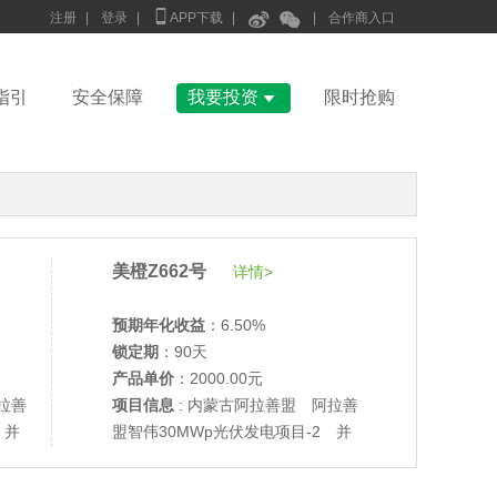



注册
|
登录
|
APP下载
|
|
合作商入口

指引
安全保障
我要投资
限时抢购
美橙Z662号
详情>
预期年化收益
：6.50%
锁定期
：90天
产品单价
：2000.00元
•
美柚27号于2687天前,以1995.00元单价成交
拉善
项目信息
: 内蒙古阿拉善盟 阿拉善
•
美柚6号于2689天前,以1200.00元单价成交
 并
盟智伟30MWp光伏发电项目-2 并
•
美柚40号于2689天前,以1200.00元单价成交
网验收
•
美柚36号于2690天前,以1200.00元单价成交