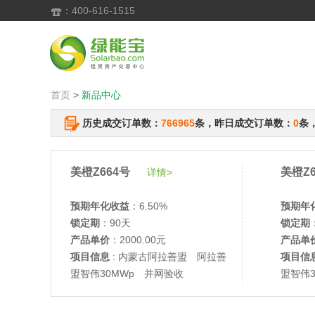
：400-616-1515

首页
>
新品中心
历史成交订单数：
766965
条，昨日成交订单数：
0
条
美橙Z664号
美橙Z6
详情>
预期年化收益
：6.50%
预期年
锁定期
：90天
锁定期
产品单价
：2000.00元
产品单
项目信息
: 内蒙古阿拉善盟 阿拉善
项目信
盟智伟30MWp 并网验收
盟智伟