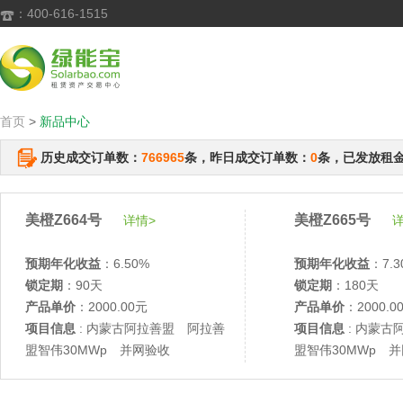
：400-616-1515

首页
>
新品中心
历史成交订单数：
766965
条，昨日成交订单数：
0
条，已发放租
美橙Z664号
美橙Z665号
详情>
详
预期年化收益
：6.50%
预期年化收益
：7.3
锁定期
：90天
锁定期
：180天
产品单价
：2000.00元
产品单价
：2000.0
项目信息
: 内蒙古阿拉善盟 阿拉善
项目信息
: 内蒙古
盟智伟30MWp 并网验收
盟智伟30MWp 