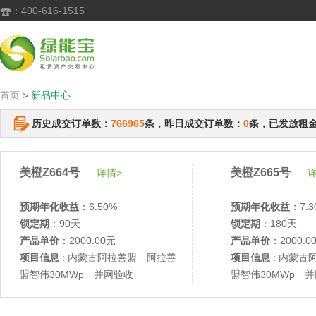
：400-616-1515

首页
>
新品中心
历史成交订单数：
766965
条，昨日成交订单数：
0
条，已发放租
美橙Z664号
美橙Z665号
详情>
详
预期年化收益
：6.50%
预期年化收益
：7.3
锁定期
：90天
锁定期
：180天
产品单价
：2000.00元
产品单价
：2000.0
项目信息
: 内蒙古阿拉善盟 阿拉善
项目信息
: 内蒙古
盟智伟30MWp 并网验收
盟智伟30MWp 