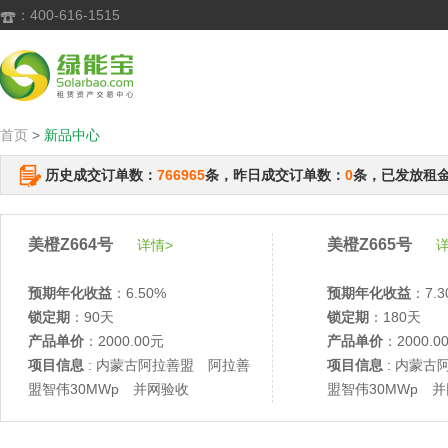
：400-616-1515

首页
>
新品中心
历史成交订单数：
766965
条，昨日成交订单数：
0
条，已发放租
美橙Z664号
美橙Z665号
详情>
详
预期年化收益
：6.50%
预期年化收益
：7.3
锁定期
：90天
锁定期
：180天
产品单价
：2000.00元
产品单价
：2000.0
项目信息
: 内蒙古阿拉善盟 阿拉善
项目信息
: 内蒙古
盟智伟30MWp 并网验收
盟智伟30MWp 