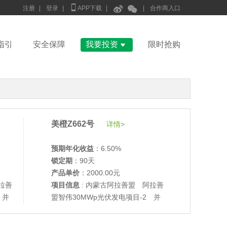



注册
|
登录
|
APP下载
|
|
合作商入口

指引
安全保障
我要投资
限时抢购
美橙Z662号
详情>
预期年化收益
：6.50%
锁定期
：90天
产品单价
：2000.00元
拉善
项目信息
: 内蒙古阿拉善盟 阿拉善
 并
盟智伟30MWp光伏发电项目-2 并
•
美柚27号于2686天前,以1995.00元单价成交
网验收
•
美柚6号于2688天前,以1200.00元单价成交