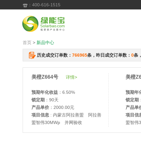
：400-616-1515

首页
>
新品中心
历史成交订单数：
766965
条，昨日成交订单数：
0
条
美橙Z664号
美橙Z6
详情>
预期年化收益
：6.50%
预期年
锁定期
：90天
锁定期
产品单价
：2000.00元
产品单
项目信息
: 内蒙古阿拉善盟 阿拉善
项目信
盟智伟30MWp 并网验收
盟智伟