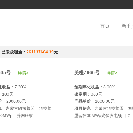
首页
新手
，已发放租金：
261137604.39
元
65号
美橙Z666号
详情>
详情>
化收益
：7.30%
预期年化收益
：8.00%
：180天
锁定期
：360天
价
：2000.00元
产品单价
：2000.00元
息
: 内蒙古阿拉善盟 阿拉善
项目信息
: 内蒙古阿拉善盟 阿
30MWp 并网验收
盟智伟30MWp光伏发电项目-2
网验收