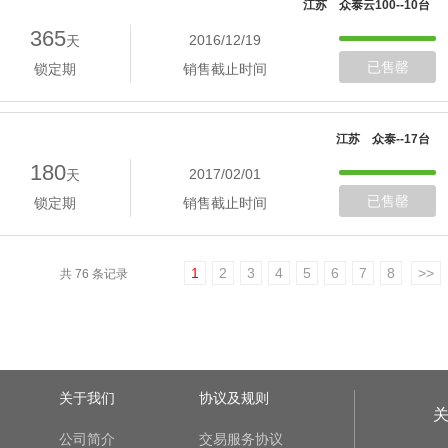
江苏 众泰云100--10台
365
2016/12/19
天
已售罄
锁定期
销售截止时间
江苏 众泰--17台
180
2017/02/01
天
已售罄
锁定期
销售截止时间
1
2
3
4
5
6
7
8
>>
共 76 条记录
关于我们
协议及规则
公司简介
交易服务协议