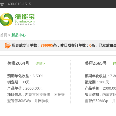
：400-616-1515

首页
>
新品中心
历史成交订单数：
766965
条，昨日成交订单数：
0
条，已发放租
美橙Z664号
美橙Z665号
详情>
详
预期年化收益
：6.50%
预期年化收益
：7.3
锁定期
：90天
锁定期
：180天
产品单价
：2000.00元
产品单价
：2000.0
项目信息
: 内蒙古阿拉善盟 阿拉善
项目信息
: 内蒙古
盟智伟30MWp 并网验收
盟智伟30MWp 