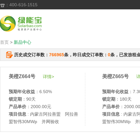
：400-616-1515

首页
>
新品中心
历史成交订单数：
766965
条，昨日成交订单数：
0
条，已发放租
美橙Z664号
美橙Z665号
详情>
详
预期年化收益
：6.50%
预期年化收益
：7.3
锁定期
：90天
锁定期
：180天
产品单价
：2000.00元
产品单价
：2000.0
项目信息
: 内蒙古阿拉善盟 阿拉善
项目信息
: 内蒙古
盟智伟30MWp 并网验收
盟智伟30MWp 