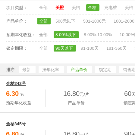
项目类型：
全部
美橙
美桔
金桔
充电桩
美柚
产品单价：
全部
500元以下
501-1000元
1001-200
预期年化收益：
全部
8.00%以下
8.00%-10.00%
10.00
锁定期限：
全部
90天以下
91-180天
181-360天
排序:
最新
按年化率
产品单价
锁定期
销售
金桔242号
6.30
16.80
60
%
元/片
预期年化收益
产品单价
锁定
金桔345号
6.80
16.80
90
%
元/片