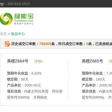
：400-616-1515

首页
>
新品中心
历史成交订单数：
766965
条，昨日成交订单数：
0
条，已发放租
美橙Z664号
美橙Z665号
详情>
详
预期年化收益
：6.50%
预期年化收益
：7.3
锁定期
：90天
锁定期
：180天
产品单价
：2000.00元
产品单价
：2000.0
项目信息
: 内蒙古阿拉善盟 阿拉善
项目信息
: 内蒙古
盟智伟30MWp 并网验收
盟智伟30MWp 