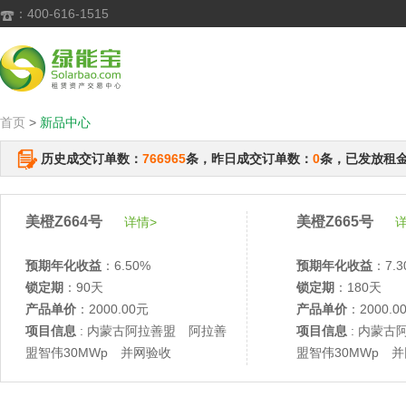
：400-616-1515

首页
>
新品中心
历史成交订单数：
766965
条，昨日成交订单数：
0
条，已发放租
美橙Z664号
美橙Z665号
详情>
详
预期年化收益
：6.50%
预期年化收益
：7.3
锁定期
：90天
锁定期
：180天
产品单价
：2000.00元
产品单价
：2000.0
项目信息
: 内蒙古阿拉善盟 阿拉善
项目信息
: 内蒙古
盟智伟30MWp 并网验收
盟智伟30MWp 