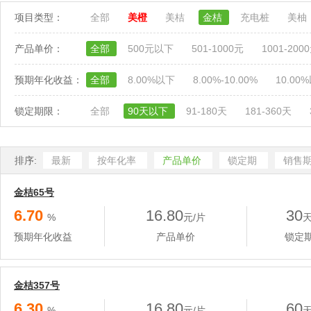
项目类型：
全部
美橙
美桔
金桔
充电桩
美柚
产品单价：
全部
500元以下
501-1000元
1001-200
预期年化收益：
全部
8.00%以下
8.00%-10.00%
10.00
锁定期限：
全部
90天以下
91-180天
181-360天
排序:
最新
按年化率
产品单价
锁定期
销售
金桔65号
6.70
16.80
30
%
元/片
预期年化收益
产品单价
锁定
金桔357号
6.30
16.80
60
%
元/片