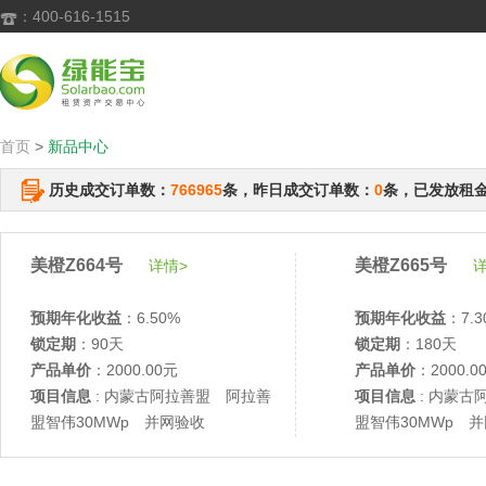
：400-616-1515

首页
>
新品中心
历史成交订单数：
766965
条，昨日成交订单数：
0
条，已发放租
美橙Z664号
美橙Z665号
详情>
详
预期年化收益
：6.50%
预期年化收益
：7.3
锁定期
：90天
锁定期
：180天
产品单价
：2000.00元
产品单价
：2000.0
项目信息
: 内蒙古阿拉善盟 阿拉善
项目信息
: 内蒙古
盟智伟30MWp 并网验收
盟智伟30MWp 