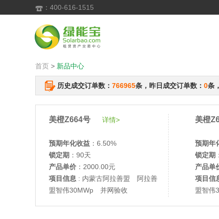
：400-616-1515

首页
>
新品中心
历史成交订单数：
766965
条，昨日成交订单数：
0
条
美橙Z664号
美橙Z6
详情>
预期年化收益
：6.50%
预期年
锁定期
：90天
锁定期
产品单价
：2000.00元
产品单
项目信息
: 内蒙古阿拉善盟 阿拉善
项目信
盟智伟30MWp 并网验收
盟智伟