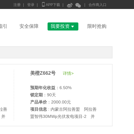



注册
|
登录
|
APP下载
|
|
合作商入口

指引
安全保障
我要投资
限时抢购
美橙Z662号
详情>
预期年化收益
：6.50%
锁定期
：90天
产品单价
：2000.00元
拉善
项目信息
: 内蒙古阿拉善盟 阿拉善
 并
盟智伟30MWp光伏发电项目-2 并
•
美柚27号于2687天前,以1995.00元单价成交
网验收
•
美柚6号于2689天前,以1200.00元单价成交