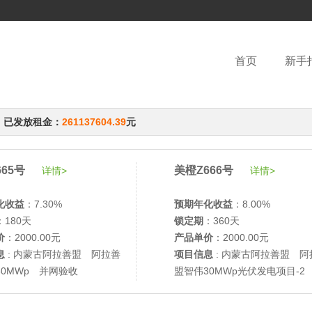
首页
新手
，已发放租金：
261137604.39
元
65号
美橙Z666号
详情>
详情>
化收益
：7.30%
预期年化收益
：8.00%
：180天
锁定期
：360天
价
：2000.00元
产品单价
：2000.00元
息
: 内蒙古阿拉善盟 阿拉善
项目信息
: 内蒙古阿拉善盟 阿
30MWp 并网验收
盟智伟30MWp光伏发电项目-2
网验收