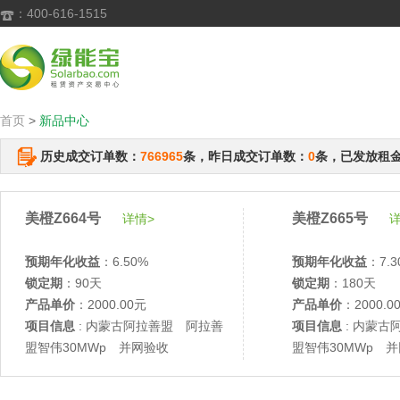
：400-616-1515

首页
>
新品中心
历史成交订单数：
766965
条，昨日成交订单数：
0
条，已发放租
美橙Z664号
美橙Z665号
详情>
详
预期年化收益
：6.50%
预期年化收益
：7.3
锁定期
：90天
锁定期
：180天
产品单价
：2000.00元
产品单价
：2000.0
项目信息
: 内蒙古阿拉善盟 阿拉善
项目信息
: 内蒙古
盟智伟30MWp 并网验收
盟智伟30MWp 