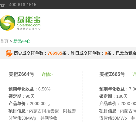
：400-616-1515

首页
>
新品中心
历史成交订单数：
766965
条，昨日成交订单数：
0
条，已发放租
美橙Z664号
美橙Z665号
详情>
详
预期年化收益
：6.50%
预期年化收益
：7.3
锁定期
：90天
锁定期
：180天
产品单价
：2000.00元
产品单价
：2000.0
项目信息
: 内蒙古阿拉善盟 阿拉善
项目信息
: 内蒙古
盟智伟30MWp 并网验收
盟智伟30MWp 