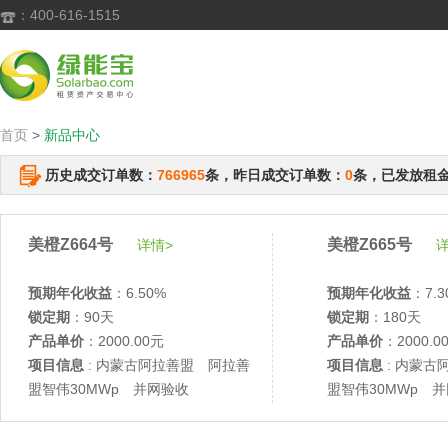
：400-616-1515

首页
>
新品中心
历史成交订单数：
766965
条，昨日成交订单数：
0
条，已发放租
美橙Z664号
美橙Z665号
详情>
详
预期年化收益
：6.50%
预期年化收益
：7.3
锁定期
：90天
锁定期
：180天
产品单价
：2000.00元
产品单价
：2000.0
项目信息
: 内蒙古阿拉善盟 阿拉善
项目信息
: 内蒙古
盟智伟30MWp 并网验收
盟智伟30MWp 