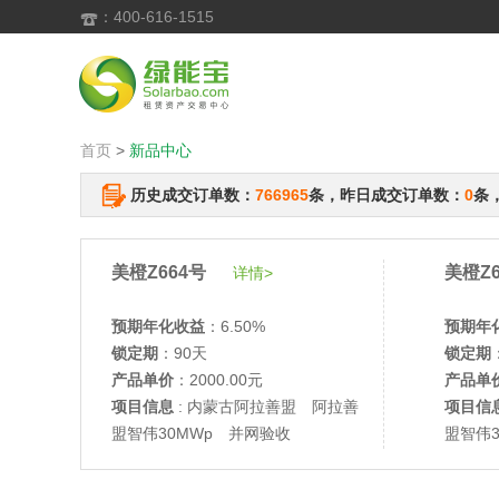
：400-616-1515

首页
>
新品中心
历史成交订单数：
766965
条，昨日成交订单数：
0
条
美橙Z664号
美橙Z6
详情>
预期年化收益
：6.50%
预期年
锁定期
：90天
锁定期
产品单价
：2000.00元
产品单
项目信息
: 内蒙古阿拉善盟 阿拉善
项目信
盟智伟30MWp 并网验收
盟智伟