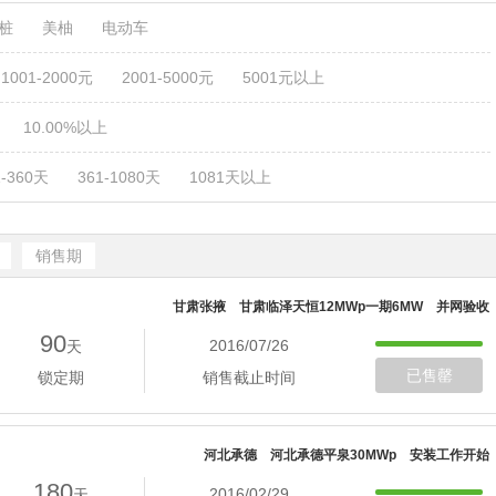
电桩
美柚
电动车
1001-2000元
2001-5000元
5001元以上
10.00%以上
1-360天
361-1080天
1081天以上
销售期
甘肃张掖 甘肃临泽天恒12MWp一期6MW 并网验收
90
2016/07/26
天
已售罄
锁定期
销售截止时间
河北承德 河北承德平泉30MWp 安装工作开始
180
2016/02/29
天