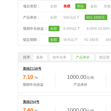
项目类型：
全部
美橙
美桔
金桔
充
产品单价：
全部
500元以下
501-1000元
预期年化收益：
全部
8.00%以下
8.00%-10.00%
锁定期限：
全部
90天以下
91-180天
18
排序:
最新
按年化率
产品单价
锁定期
美桔Z138号
7.10
1000.00
%
元/块
预期年化收益
产品单价
美桔Z54号
7.60
1000.00
%
元/块