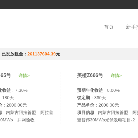
首页
新手
，已发放租金：
261137604.39
元
65号
美橙Z666号
详情>
详情>
化收益
：7.30%
预期年化收益
：8.00%
：180天
锁定期
：360天
价
：2000.00元
产品单价
：2000.00元
息
: 内蒙古阿拉善盟 阿拉善
项目信息
: 内蒙古阿拉善盟 阿
30MWp 并网验收
盟智伟30MWp光伏发电项目-2
网验收