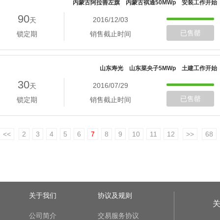
内蒙古阿拉善左旗 内蒙古褀通50MWp 安装工作开始
90
2016/12/03
天
已售罄
锁定期
销售截止时间
山东寿光 山东菜央子5MWp 土建工作开始
30
2016/07/29
天
已售罄
锁定期
销售截止时间
<<
2
3
4
5
6
7
8
9
10
11
12
>>
68
关于我们
协议及规则
公司简介
交易服务协议