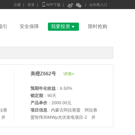



注册
|
登录
|
APP下载
|
|
合作商入口

指引
安全保障
我要投资
限时抢购
美橙Z662号
详情>
预期年化收益
：6.50%
锁定期
：90天
产品单价
：2000.00元
拉善
项目信息
: 内蒙古阿拉善盟 阿拉善
•
美柚27号于2689天前,以1995.00元单价成交
 并
盟智伟30MWp光伏发电项目-2 并
•
美柚6号于2691天前,以1200.00元单价成交
网验收
•
美柚40号于2691天前,以1200.00元单价成交