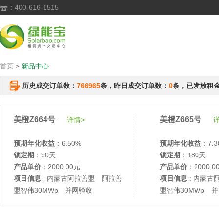
：400-616-1515

首页
>
新品中心
历史成交订单数：
766965
条，昨日成交订单数：
0
条，已发放租
美橙Z664号
美橙Z665号
详情>
详
预期年化收益
：6.50%
预期年化收益
：7.3
锁定期
：90天
锁定期
：180天
产品单价
：2000.00元
产品单价
：2000.0
项目信息
: 内蒙古阿拉善盟 阿拉善
项目信息
: 内蒙古
盟智伟30MWp 并网验收
盟智伟30MWp 