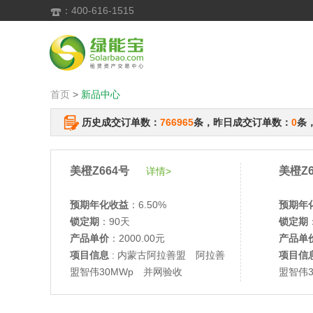
：400-616-1515

首页
>
新品中心
历史成交订单数：
766965
条，昨日成交订单数：
0
条
美橙Z664号
美橙Z6
详情>
预期年化收益
：6.50%
预期年
锁定期
：90天
锁定期
产品单价
：2000.00元
产品单
项目信息
: 内蒙古阿拉善盟 阿拉善
项目信
盟智伟30MWp 并网验收
盟智伟