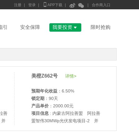



注册
|
登录
|
APP下载
|
|
合作商入口

指引
安全保障
我要投资
限时抢购
美橙Z662号
详情>
预期年化收益
：6.50%
锁定期
：90天
•
美柚27号于2688天前,以1995.00元单价成交
产品单价
：2000.00元
•
美柚6号于2690天前,以1200.00元单价成交
拉善
项目信息
: 内蒙古阿拉善盟 阿拉善
•
美柚40号于2690天前,以1200.00元单价成交
 并
盟智伟30MWp光伏发电项目-2 并
•
美柚36号于2691天前,以1200.00元单价成交
网验收
•
美柚8号于2698天前,以1500.00元单价成交