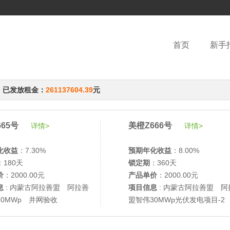
首页
新手
，已发放租金：
261137604.39
元
65号
美橙Z666号
详情>
详情>
化收益
：7.30%
预期年化收益
：8.00%
：180天
锁定期
：360天
价
：2000.00元
产品单价
：2000.00元
息
: 内蒙古阿拉善盟 阿拉善
项目信息
: 内蒙古阿拉善盟 阿
30MWp 并网验收
盟智伟30MWp光伏发电项目-2
网验收