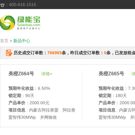
：400-616-1515

首页
>
新品中心
历史成交订单数：
766965
条，昨日成交订单数：
0
条，已发放租
美橙Z664号
美橙Z665号
详情>
详
预期年化收益
：6.50%
预期年化收益
：7.3
锁定期
：90天
锁定期
：180天
产品单价
：2000.00元
产品单价
：2000.0
项目信息
: 内蒙古阿拉善盟 阿拉善
项目信息
: 内蒙古
盟智伟30MWp 并网验收
盟智伟30MWp 