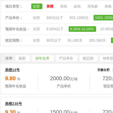
项目类型：
全部
美橙
美桔
金桔
充电桩
美柚
产品单价：
全部
500元以下
501-1000元
1001-200
预期年化收益：
全部
8.00%以下
8.00%-10.00%
10.00
锁定期限：
全部
90天以下
91-180天
181-360天
排序:
最新
按年化率
产品单价
锁定期
销售
美橙13号
安徽合肥 1
9.80
2000.00
720
%
元/块
预期年化收益
产品单价
锁定
美橙Z35号
9.30
1500.00
720
%
元/块