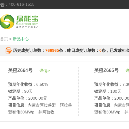
：400-616-1515

首页
>
新品中心
历史成交订单数：
766965
条，昨日成交订单数：
0
条，已发放租
美橙Z664号
美橙Z665号
详情>
详
预期年化收益
：6.50%
预期年化收益
：7.3
锁定期
：90天
锁定期
：180天
产品单价
：2000.00元
产品单价
：2000.0
项目信息
: 内蒙古阿拉善盟 阿拉善
项目信息
: 内蒙古
盟智伟30MWp 并网验收
盟智伟30MWp 