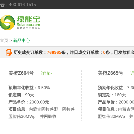
：400-616-1515

首页
>
新品中心
历史成交订单数：
766965
条，昨日成交订单数：
0
条，已发放租
美橙Z664号
美橙Z665号
详情>
详
预期年化收益
：6.50%
预期年化收益
：7.3
锁定期
：90天
锁定期
：180天
产品单价
：2000.00元
产品单价
：2000.0
项目信息
: 内蒙古阿拉善盟 阿拉善
项目信息
: 内蒙古
盟智伟30MWp 并网验收
盟智伟30MWp 