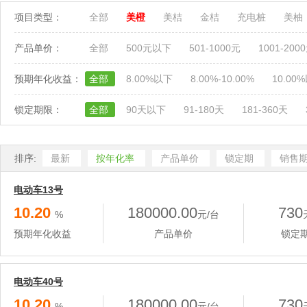
项目类型：
全部
美橙
美桔
金桔
充电桩
美柚
产品单价：
全部
500元以下
501-1000元
1001-200
预期年化收益：
全部
8.00%以下
8.00%-10.00%
10.00
锁定期限：
全部
90天以下
91-180天
181-360天
排序:
最新
按年化率
产品单价
锁定期
销售
电动车13号
10.20
180000.00
730
%
元/台
预期年化收益
产品单价
锁定
电动车40号
10.20
180000.00
730
%
元/台