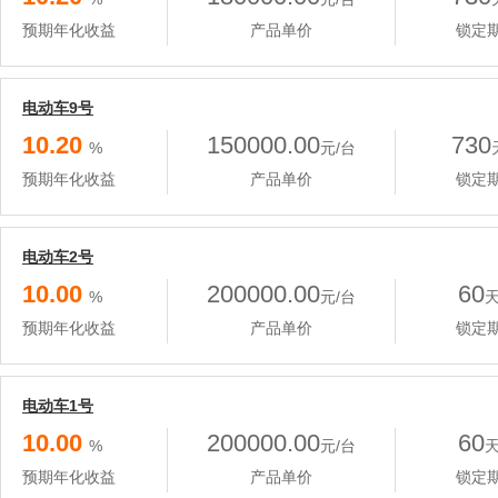
预期年化收益
产品单价
锁定
电动车9号
10.20
150000.00
730
%
元/台
预期年化收益
产品单价
锁定
电动车2号
10.00
200000.00
60
%
元/台
预期年化收益
产品单价
锁定
电动车1号
10.00
200000.00
60
%
元/台
预期年化收益
产品单价
锁定