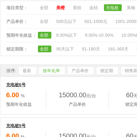
项目类型：
全部
美橙
美桔
金桔
充电桩
美柚
产品单价：
全部
500元以下
501-1000元
1001-200
预期年化收益：
全部
8.00%以下
8.00%-10.00%
10.00
锁定期限：
全部
90天以下
91-180天
181-360天
排序:
最新
按年化率
产品单价
锁定期
销售
充电桩6号
6.00
15000.00
60
%
元/台
预期年化收益
产品单价
锁定
充电桩5号
6.00
15000.00
60
%
元/台