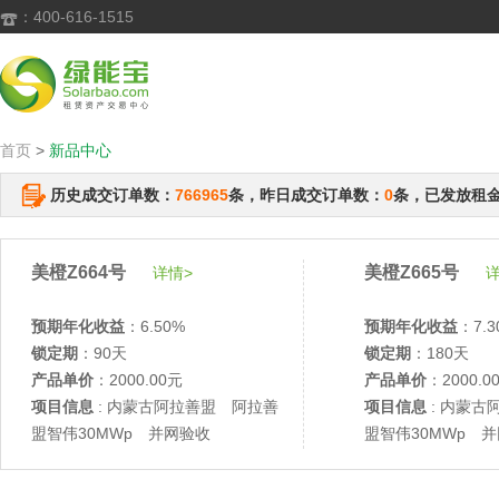
：400-616-1515

首页
>
新品中心
历史成交订单数：
766965
条，昨日成交订单数：
0
条，已发放租
美橙Z664号
美橙Z665号
详情>
详
预期年化收益
：6.50%
预期年化收益
：7.3
锁定期
：90天
锁定期
：180天
产品单价
：2000.00元
产品单价
：2000.0
项目信息
: 内蒙古阿拉善盟 阿拉善
项目信息
: 内蒙古
盟智伟30MWp 并网验收
盟智伟30MWp 