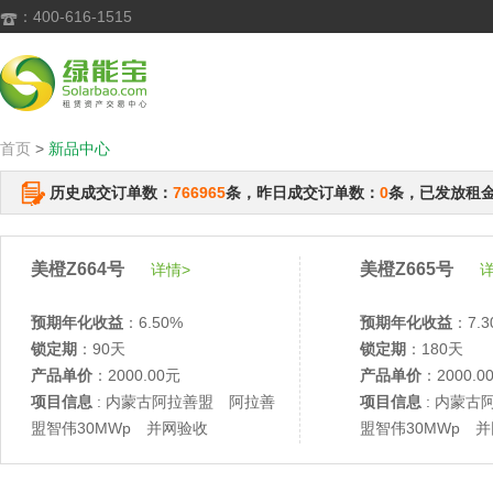
：400-616-1515

首页
>
新品中心
历史成交订单数：
766965
条，昨日成交订单数：
0
条，已发放租
美橙Z664号
美橙Z665号
详情>
详
预期年化收益
：6.50%
预期年化收益
：7.3
锁定期
：90天
锁定期
：180天
产品单价
：2000.00元
产品单价
：2000.0
项目信息
: 内蒙古阿拉善盟 阿拉善
项目信息
: 内蒙古
盟智伟30MWp 并网验收
盟智伟30MWp 