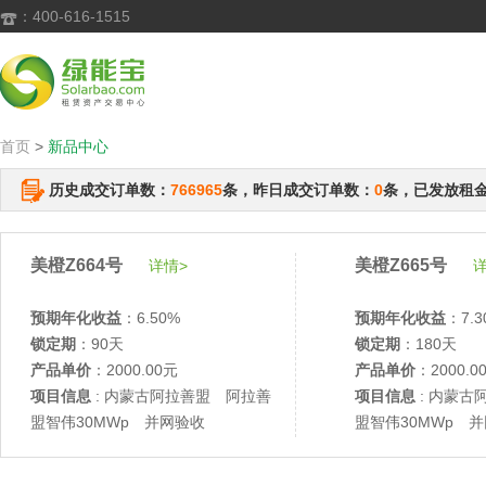
：400-616-1515

首页
>
新品中心
历史成交订单数：
766965
条，昨日成交订单数：
0
条，已发放租
美橙Z664号
美橙Z665号
详情>
详
预期年化收益
：6.50%
预期年化收益
：7.3
锁定期
：90天
锁定期
：180天
产品单价
：2000.00元
产品单价
：2000.0
项目信息
: 内蒙古阿拉善盟 阿拉善
项目信息
: 内蒙古
盟智伟30MWp 并网验收
盟智伟30MWp 