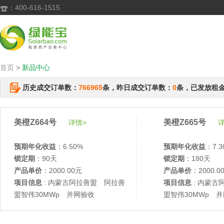
：400-616-1515

首页
>
新品中心
历史成交订单数：
766965
条，昨日成交订单数：
0
条，已发放租
美橙Z664号
美橙Z665号
详情>
详
预期年化收益
：6.50%
预期年化收益
：7.3
锁定期
：90天
锁定期
：180天
产品单价
：2000.00元
产品单价
：2000.0
项目信息
: 内蒙古阿拉善盟 阿拉善
项目信息
: 内蒙古
盟智伟30MWp 并网验收
盟智伟30MWp 