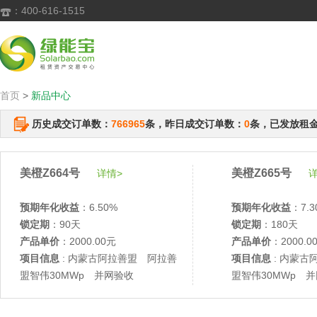
：400-616-1515

首页
>
新品中心
历史成交订单数：
766965
条，昨日成交订单数：
0
条，已发放租
美橙Z664号
美橙Z665号
详情>
详
预期年化收益
：6.50%
预期年化收益
：7.3
锁定期
：90天
锁定期
：180天
产品单价
：2000.00元
产品单价
：2000.0
项目信息
: 内蒙古阿拉善盟 阿拉善
项目信息
: 内蒙古
盟智伟30MWp 并网验收
盟智伟30MWp 