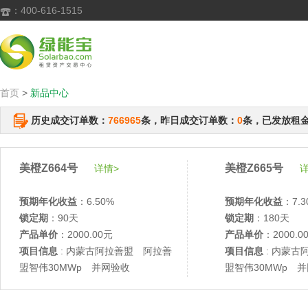
：400-616-1515

首页
>
新品中心
历史成交订单数：
766965
条，昨日成交订单数：
0
条，已发放租
美橙Z664号
美橙Z665号
详情>
详
预期年化收益
：6.50%
预期年化收益
：7.3
锁定期
：90天
锁定期
：180天
产品单价
：2000.00元
产品单价
：2000.0
项目信息
: 内蒙古阿拉善盟 阿拉善
项目信息
: 内蒙古
盟智伟30MWp 并网验收
盟智伟30MWp 