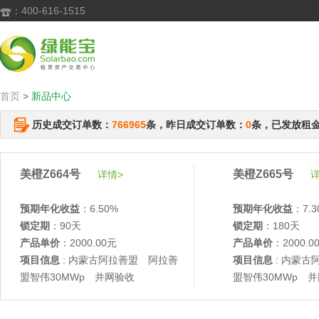
：400-616-1515

首页
>
新品中心
历史成交订单数：
766965
条，昨日成交订单数：
0
条，已发放租
美橙Z664号
美橙Z665号
详情>
详
预期年化收益
：6.50%
预期年化收益
：7.3
锁定期
：90天
锁定期
：180天
产品单价
：2000.00元
产品单价
：2000.0
项目信息
: 内蒙古阿拉善盟 阿拉善
项目信息
: 内蒙古
盟智伟30MWp 并网验收
盟智伟30MWp 