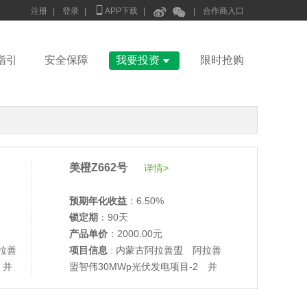



注册
|
登录
|
APP下载
|
|
合作商入口

指引
安全保障
我要投资
限时抢购
美橙Z662号
详情>
预期年化收益
：6.50%
锁定期
：90天
产品单价
：2000.00元
拉善
项目信息
: 内蒙古阿拉善盟 阿拉善
 并
盟智伟30MWp光伏发电项目-2 并
网验收
•
美柚27号于2686天前,以1995.00元单价成交