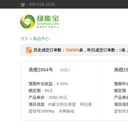
：400-616-1515

首页
>
新品中心
历史成交订单数：
766965
条，昨日成交订单数：
0
条
美橙Z664号
美橙Z6
详情>
预期年化收益
：6.50%
预期年
锁定期
：90天
锁定期
产品单价
：2000.00元
产品单
项目信息
: 内蒙古阿拉善盟 阿拉善
项目信
盟智伟30MWp 并网验收
盟智伟