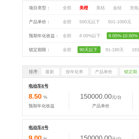
项目类型：
全部
美橙
美桔
金桔
充
产品单价：
全部
500元以下
501-1000元
预期年化收益：
全部
8.00%以下
8.00%-10.00%
锁定期限：
全部
90天以下
91-180天
18
排序:
最新
按年化率
产品单价
锁定期
电动车6号
8.50
150000.00
%
元/台
预期年化收益
产品单价
电动车4号
9.00
150000.00
%
元/台