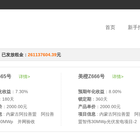
首页
新手
，已发放租金：
261137604.39
元
65号
美橙Z666号
详情>
详情>
化收益
：7.30%
预期年化收益
：8.00%
：180天
锁定期
：360天
价
：2000.00元
产品单价
：2000.00元
息
: 内蒙古阿拉善盟 阿拉善
项目信息
: 内蒙古阿拉善盟 阿
30MWp 并网验收
盟智伟30MWp光伏发电项目-2
网验收