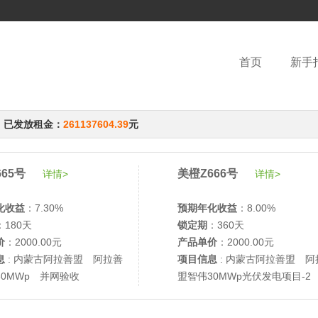
首页
新手
，已发放租金：
261137604.39
元
65号
美橙Z666号
详情>
详情>
化收益
：7.30%
预期年化收益
：8.00%
：180天
锁定期
：360天
价
：2000.00元
产品单价
：2000.00元
息
: 内蒙古阿拉善盟 阿拉善
项目信息
: 内蒙古阿拉善盟 阿
30MWp 并网验收
盟智伟30MWp光伏发电项目-2
网验收