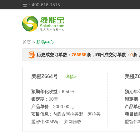
：400-616-1515

首页
>
新品中心
历史成交订单数：
766965
条，昨日成交订单数：
0
条
美橙Z664号
美橙Z6
详情>
预期年化收益
：6.50%
预期年
锁定期
：90天
锁定期
产品单价
：2000.00元
产品单
项目信息
: 内蒙古阿拉善盟 阿拉善
项目信
盟智伟30MWp 并网验收
盟智伟