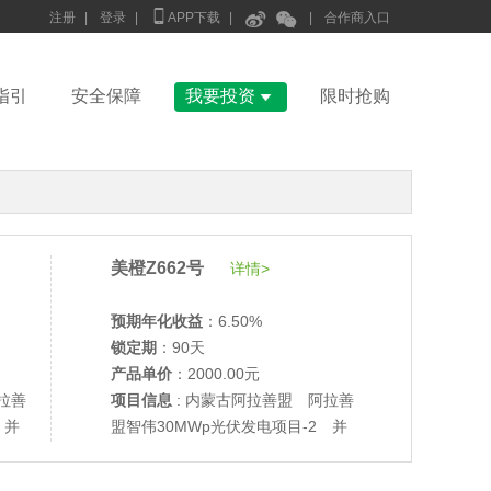



注册
|
登录
|
APP下载
|
|
合作商入口

指引
安全保障
我要投资
限时抢购
美橙Z662号
详情>
预期年化收益
：6.50%
锁定期
：90天
产品单价
：2000.00元
拉善
项目信息
: 内蒙古阿拉善盟 阿拉善
 并
盟智伟30MWp光伏发电项目-2 并
•
美柚27号于2687天前,以1995.00元单价成交
网验收
•
美柚6号于2689天前,以1200.00元单价成交