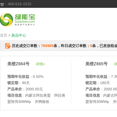
：400-616-1515

首页
>
新品中心
历史成交订单数：
766965
条，昨日成交订单数：
0
条，已发放租
美橙Z664号
美橙Z665号
详情>
详
预期年化收益
：6.50%
预期年化收益
：7.3
锁定期
：90天
锁定期
：180天
产品单价
：2000.00元
产品单价
：2000.0
项目信息
: 内蒙古阿拉善盟 阿拉善
项目信息
: 内蒙古
盟智伟30MWp 并网验收
盟智伟30MWp 