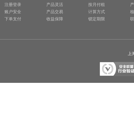
注册登录
产品灵活
按月付租
账户安全
产品交易
计算方式
下单支付
收益保障
锁定期限
上海