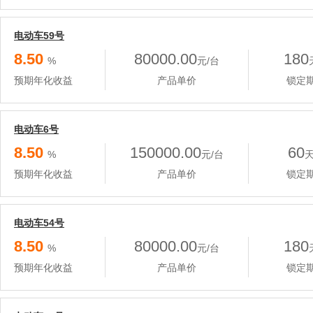
电动车59号
8.50
80000.00
180
%
元/台
预期年化收益
产品单价
锁定
电动车6号
8.50
150000.00
60
%
元/台
预期年化收益
产品单价
锁定
电动车54号
8.50
80000.00
180
%
元/台
预期年化收益
产品单价
锁定