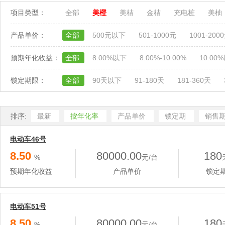
项目类型：
全部
美橙
美桔
金桔
充电桩
美柚
产品单价：
全部
500元以下
501-1000元
1001-200
预期年化收益：
全部
8.00%以下
8.00%-10.00%
10.00
锁定期限：
全部
90天以下
91-180天
181-360天
排序:
最新
按年化率
产品单价
锁定期
销售
电动车46号
8.50
80000.00
180
%
元/台
预期年化收益
产品单价
锁定
电动车51号
8.50
80000.00
180
%
元/台