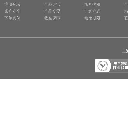
注册登录
产品灵活
按月付租
账户安全
产品交易
计算方式
下单支付
收益保障
锁定期限
上海