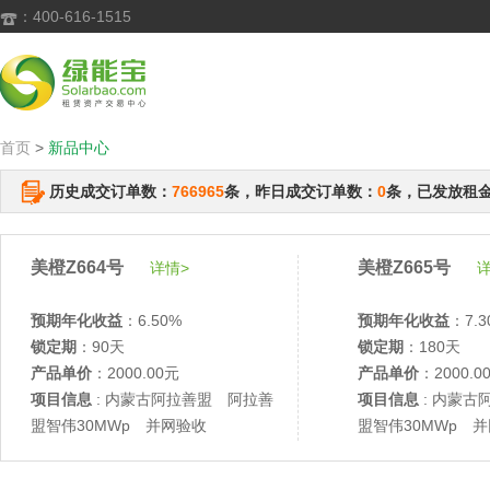
：400-616-1515

首页
>
新品中心
历史成交订单数：
766965
条，昨日成交订单数：
0
条，已发放租
美橙Z664号
美橙Z665号
详情>
详
预期年化收益
：6.50%
预期年化收益
：7.3
锁定期
：90天
锁定期
：180天
产品单价
：2000.00元
产品单价
：2000.0
项目信息
: 内蒙古阿拉善盟 阿拉善
项目信息
: 内蒙古
盟智伟30MWp 并网验收
盟智伟30MWp 