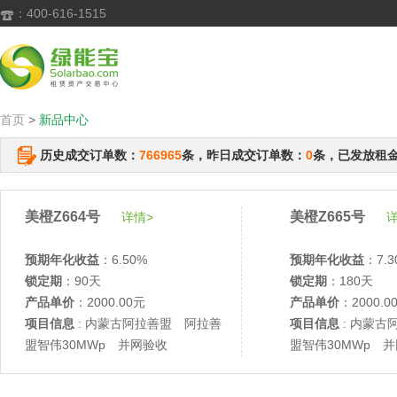
：400-616-1515

首页
>
新品中心
历史成交订单数：
766965
条，昨日成交订单数：
0
条，已发放租
美橙Z664号
美橙Z665号
详情>
详
预期年化收益
：6.50%
预期年化收益
：7.3
锁定期
：90天
锁定期
：180天
产品单价
：2000.00元
产品单价
：2000.0
项目信息
: 内蒙古阿拉善盟 阿拉善
项目信息
: 内蒙古
盟智伟30MWp 并网验收
盟智伟30MWp 