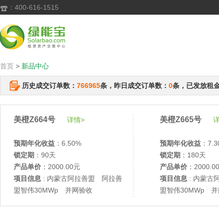
：400-616-1515

首页
>
新品中心
历史成交订单数：
766965
条，昨日成交订单数：
0
条，已发放租
美橙Z664号
美橙Z665号
详情>
详
预期年化收益
：6.50%
预期年化收益
：7.3
锁定期
：90天
锁定期
：180天
产品单价
：2000.00元
产品单价
：2000.0
项目信息
: 内蒙古阿拉善盟 阿拉善
项目信息
: 内蒙古
盟智伟30MWp 并网验收
盟智伟30MWp 