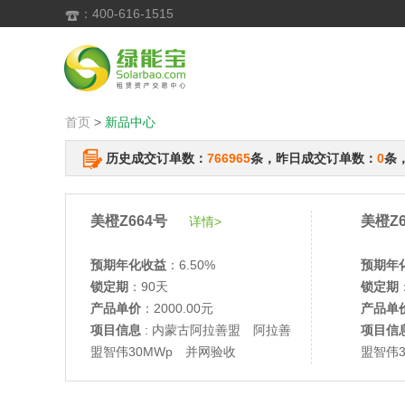
：400-616-1515

首页
>
新品中心
历史成交订单数：
766965
条，昨日成交订单数：
0
条
美橙Z664号
美橙Z6
详情>
预期年化收益
：6.50%
预期年
锁定期
：90天
锁定期
产品单价
：2000.00元
产品单
项目信息
: 内蒙古阿拉善盟 阿拉善
项目信
盟智伟30MWp 并网验收
盟智伟