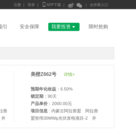



注册
|
登录
|
APP下载
|
|
合作商入口

指引
安全保障
我要投资
限时抢购
美橙Z662号
详情>
预期年化收益
：6.50%
锁定期
：90天
产品单价
：2000.00元
拉善
项目信息
: 内蒙古阿拉善盟 阿拉善
 并
盟智伟30MWp光伏发电项目-2 并
•
美柚27号于2687天前,以1995.00元单价成交
网验收
•
美柚6号于2689天前,以1200.00元单价成交