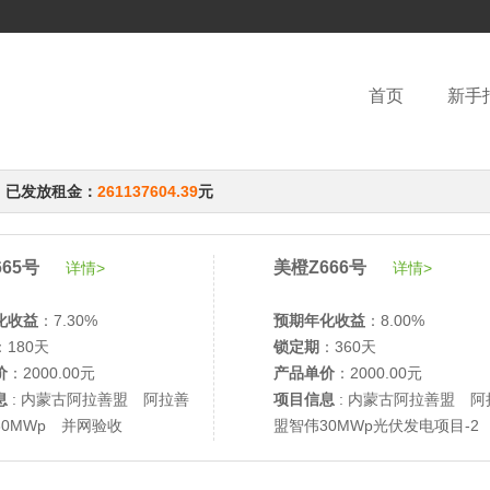
首页
新手
，已发放租金：
261137604.39
元
65号
美橙Z666号
详情>
详情>
化收益
：7.30%
预期年化收益
：8.00%
：180天
锁定期
：360天
价
：2000.00元
产品单价
：2000.00元
息
: 内蒙古阿拉善盟 阿拉善
项目信息
: 内蒙古阿拉善盟 阿
30MWp 并网验收
盟智伟30MWp光伏发电项目-2
网验收