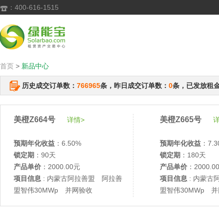
：400-616-1515

首页
>
新品中心
历史成交订单数：
766965
条，昨日成交订单数：
0
条，已发放租
美橙Z664号
美橙Z665号
详情>
详
预期年化收益
：6.50%
预期年化收益
：7.3
锁定期
：90天
锁定期
：180天
产品单价
：2000.00元
产品单价
：2000.0
项目信息
: 内蒙古阿拉善盟 阿拉善
项目信息
: 内蒙古
盟智伟30MWp 并网验收
盟智伟30MWp 