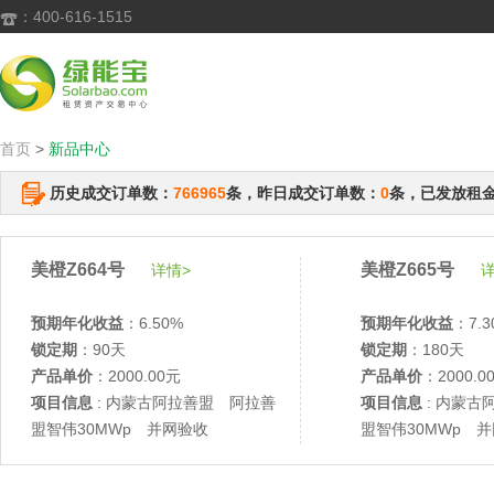
：400-616-1515

首页
>
新品中心
历史成交订单数：
766965
条，昨日成交订单数：
0
条，已发放租
美橙Z664号
美橙Z665号
详情>
详
预期年化收益
：6.50%
预期年化收益
：7.3
锁定期
：90天
锁定期
：180天
产品单价
：2000.00元
产品单价
：2000.0
项目信息
: 内蒙古阿拉善盟 阿拉善
项目信息
: 内蒙古
盟智伟30MWp 并网验收
盟智伟30MWp 