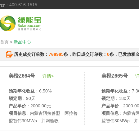
：400-616-1515

首页
>
新品中心
历史成交订单数：
766965
条，昨日成交订单数：
0
条，已发放租
美橙Z664号
美橙Z665号
详情>
详
预期年化收益
：6.50%
预期年化收益
：7.3
锁定期
：90天
锁定期
：180天
产品单价
：2000.00元
产品单价
：2000.0
项目信息
: 内蒙古阿拉善盟 阿拉善
项目信息
: 内蒙古
盟智伟30MWp 并网验收
盟智伟30MWp 