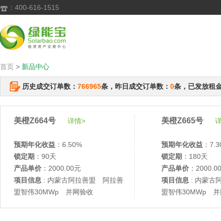
：400-616-1515

首页
>
新品中心
历史成交订单数：
766965
条，昨日成交订单数：
0
条，已发放租
美橙Z664号
美橙Z665号
详情>
详
预期年化收益
：6.50%
预期年化收益
：7.3
锁定期
：90天
锁定期
：180天
产品单价
：2000.00元
产品单价
：2000.0
项目信息
: 内蒙古阿拉善盟 阿拉善
项目信息
: 内蒙古
盟智伟30MWp 并网验收
盟智伟30MWp 