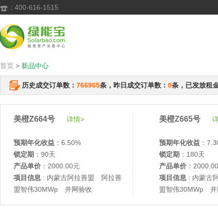
：400-616-1515

首页
>
新品中心
历史成交订单数：
766965
条，昨日成交订单数：
0
条，已发放租
美橙Z664号
美橙Z665号
详情>
详
预期年化收益
：6.50%
预期年化收益
：7.3
锁定期
：90天
锁定期
：180天
产品单价
：2000.00元
产品单价
：2000.0
项目信息
: 内蒙古阿拉善盟 阿拉善
项目信息
: 内蒙古
盟智伟30MWp 并网验收
盟智伟30MWp 