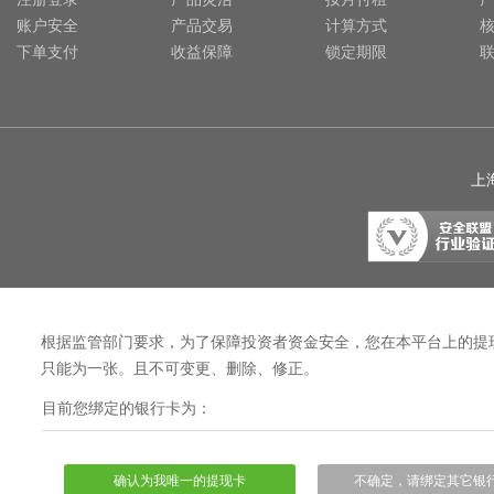
•
美柚5号于2724天前,以1498.00元单价成交
账户安全
产品交易
计算方式
•
美柚5号于2726天前,以1465.00元单价成交
下单支付
收益保障
锁定期限
•
美柚9号于2726天前,以1910.00元单价成交
•
美柚20号于2727天前,以1495.00元单价成交
上海
根据监管部门要求，为了保障投资者资金安全，您在本平台上的提
只能为一张。且不可变更、删除、修正。
目前您绑定的银行卡为：
确认为我唯一的提现卡
不确定，请绑定其它银