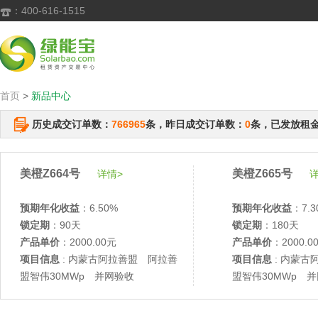
：400-616-1515

首页
>
新品中心
历史成交订单数：
766965
条，昨日成交订单数：
0
条，已发放租
美橙Z664号
美橙Z665号
详情>
详
预期年化收益
：6.50%
预期年化收益
：7.3
锁定期
：90天
锁定期
：180天
产品单价
：2000.00元
产品单价
：2000.0
项目信息
: 内蒙古阿拉善盟 阿拉善
项目信息
: 内蒙古
盟智伟30MWp 并网验收
盟智伟30MWp 