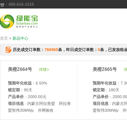
：400-616-1515

首页
>
新品中心
历史成交订单数：
766965
条，昨日成交订单数：
0
条，已发放租
美橙Z664号
美橙Z665号
详情>
详
预期年化收益
：6.50%
预期年化收益
：7.3
锁定期
：90天
锁定期
：180天
产品单价
：2000.00元
产品单价
：2000.0
项目信息
: 内蒙古阿拉善盟 阿拉善
项目信息
: 内蒙古
盟智伟30MWp 并网验收
盟智伟30MWp 