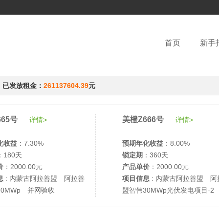
首页
新手
，已发放租金：
261137604.39
元
65号
美橙Z666号
详情>
详情>
化收益
：7.30%
预期年化收益
：8.00%
：180天
锁定期
：360天
价
：2000.00元
产品单价
：2000.00元
息
: 内蒙古阿拉善盟 阿拉善
项目信息
: 内蒙古阿拉善盟 阿
30MWp 并网验收
盟智伟30MWp光伏发电项目-2
网验收