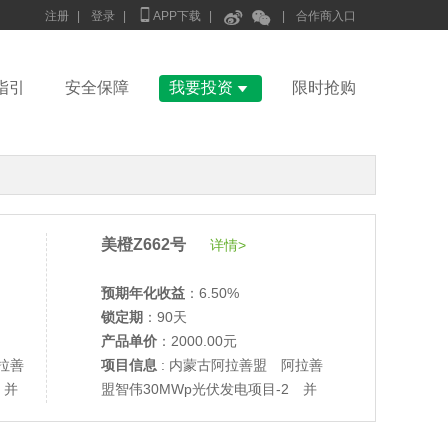



注册
|
登录
|
APP下载
|
|
合作商入口

指引
安全保障
我要投资
限时抢购
美橙Z662号
详情>
•
美柚27号于2686天前,以1995.00元单价成交
预期年化收益
：6.50%
锁定期
：90天
•
美柚6号于2688天前,以1200.00元单价成交
产品单价
：2000.00元
•
美柚40号于2688天前,以1200.00元单价成交
拉善
项目信息
: 内蒙古阿拉善盟 阿拉善
•
美柚36号于2689天前,以1200.00元单价成交
 并
盟智伟30MWp光伏发电项目-2 并
•
美柚8号于2697天前,以1500.00元单价成交
网验收
•
美柚8号于2697天前,以1500.00元单价成交