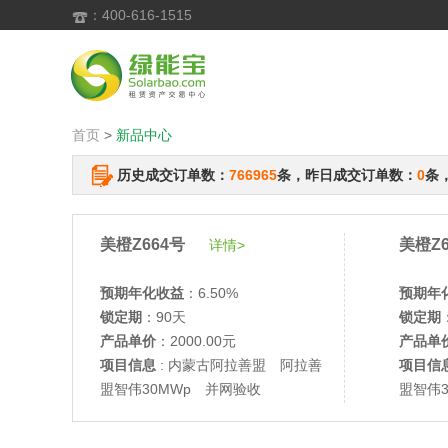
：400-616-1515

首页
>
新品中心
历史成交订单数：
766965
条，昨日成交订单数：
0
条
美橙Z664号
美橙Z6
详情>
预期年化收益
：6.50%
预期年
锁定期
：90天
锁定期
产品单价
：2000.00元
产品单
项目信息
: 内蒙古阿拉善盟 阿拉善
项目信
盟智伟30MWp 并网验收
盟智伟