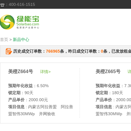
：400-616-1515

首页
>
新品中心
历史成交订单数：
766965
条，昨日成交订单数：
0
条，已发放租
美橙Z664号
美橙Z665号
详情>
详
预期年化收益
：6.50%
预期年化收益
：7.3
锁定期
：90天
锁定期
：180天
产品单价
：2000.00元
产品单价
：2000.0
项目信息
: 内蒙古阿拉善盟 阿拉善
项目信息
: 内蒙古
盟智伟30MWp 并网验收
盟智伟30MWp 