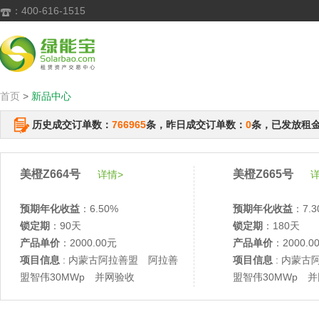
：400-616-1515

首页
>
新品中心
历史成交订单数：
766965
条，昨日成交订单数：
0
条，已发放租
美橙Z664号
美橙Z665号
详情>
详
预期年化收益
：6.50%
预期年化收益
：7.3
锁定期
：90天
锁定期
：180天
产品单价
：2000.00元
产品单价
：2000.0
项目信息
: 内蒙古阿拉善盟 阿拉善
项目信息
: 内蒙古
盟智伟30MWp 并网验收
盟智伟30MWp 