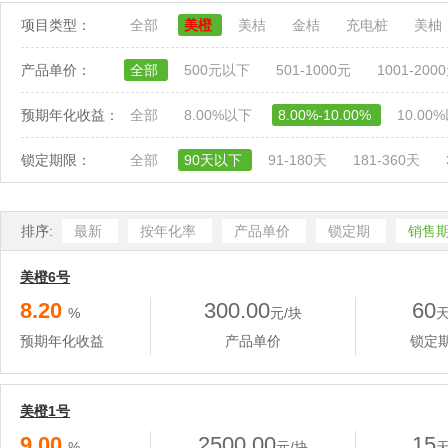
项目类型：
全部
美橙
美桔
金桔
充电桩
美柚
产品单价：
全部
500元以下
501-1000元
1001-200
预期年化收益：
全部
8.00%以下
8.00%-10.00%
10.00
锁定期限：
全部
90天以下
91-180天
181-360天
排序:
最新
按年化率
产品单价
锁定期
销售
美橙6号
8.20
300.00
60
%
元/块
预期年化收益
产品单价
锁定
美橙1号
9.00
2500.00
15
%
元/块