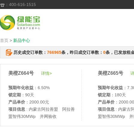
：400-616-1515

首页
>
新品中心
历史成交订单数：
766965
条，昨日成交订单数：
0
条，已发放租
美橙Z664号
美橙Z665号
详情>
详
预期年化收益
：6.50%
预期年化收益
：7.3
锁定期
：90天
锁定期
：180天
产品单价
：2000.00元
产品单价
：2000.0
项目信息
: 内蒙古阿拉善盟 阿拉善
项目信息
: 内蒙古
盟智伟30MWp 并网验收
盟智伟30MWp 