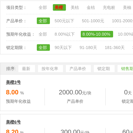
项目类型：
全部
美橙
美桔
金桔
充电桩
美柚
产品单价：
全部
500元以下
501-1000元
1001-200
预期年化收益：
全部
8.00%以下
8.00%-10.00%
10.00
锁定期限：
全部
90天以下
91-180天
181-360天
排序:
最新
按年化率
产品单价
锁定期
销售
美橙3号
8.00
2000.00
0
%
元/块
天
预期年化收益
产品单价
锁定
美橙6号
8.20
300.00
60
%
元/块