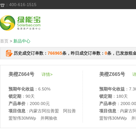
：400-616-1515

首页
>
新品中心
历史成交订单数：
766965
条，昨日成交订单数：
0
条，已发放租
美橙Z664号
美橙Z665号
详情>
详
预期年化收益
：6.50%
预期年化收益
：7.3
锁定期
：90天
锁定期
：180天
产品单价
：2000.00元
产品单价
：2000.0
项目信息
: 内蒙古阿拉善盟 阿拉善
项目信息
: 内蒙古
盟智伟30MWp 并网验收
盟智伟30MWp 